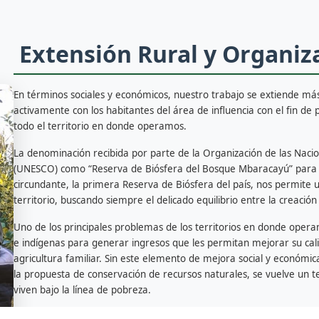
Extensión Rural y Organiz
En términos sociales y económicos, nuestro trabajo se extiende más 
activamente con los habitantes del área de influencia con el fin de
todo el territorio en donde operamos.
La denominación recibida por parte de la Organización de las Nacion
(UNESCO) como “Reserva de Biósfera del Bosque Mbaracayú” para 
circundante, la primera Reserva de Biósfera del país, nos permite u
territorio, buscando siempre el delicado equilibrio entre la creació
Uno de los principales problemas de los territorios en donde opera
e indígenas para generar ingresos que les permitan mejorar su cal
agricultura familiar. Sin este elemento de mejora social y económica
la propuesta de conservación de recursos naturales, se vuelve un 
viven bajo la línea de pobreza.
Por eso, desde la Fundación Moisés Bertoni llevamos adelante un